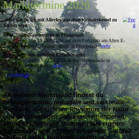
Markttermine 2026
~hier werde ich mit Allerley aus dem Kräuterkessel zu
finden seyn~
03.11.2026
Naschmarkt in Pfungstadt
von 14-18:00 Uhr auf dem Parkplatz am Alten E-
Werk, Brunnenstraße in Pfungstadt
mehr
21.11.2026
Stockstädter Kreativmarkt
am 21.+22.11.2026 in der Altrheinhalle in
Stockstadt
mehr
<< vorherige
An meinem Marktstand findest du
selbstgemachte, regionale und saisonale
Produkte, die sich am Rhythmus der Natur
und der jeweiligen Jahreszeit orientieren.
Meine Erzeugnisse stammen aus eigener
Herstellung und werden mit großer Sorgfalt
und viel Liebe zum Detail gefertigt.