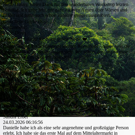
Hallo Danny, vielen Dank für den wunderbaren Workshop letzten
Sonntag. Ich gehe jetzt mit ganz anderen Augen über Wiesen und
Felder und habe auch schon zuhause einiges ausprobiert.
Ganz liebe Grüße Doris 🧚‍♂️
Kommentar:
Liebe Doris,
von Herzen danke für deine lieben Worte ❤️
Genau das ist das Schönste an meinen Workshops – wenn man die
Natur danach mit neuen Augen sieht. Wie schön, dass du zuhause
schon einiges ausprobiert hast 🌿✨
Ganz liebe Grüße
Dani
Tanja Joachim
25.04.2026
17:23:00
Liebe Danielle, vielen Dank für den schönen Tag. Du hast mich
total inspiriert und ab heute werde ich mit offeneren Augen durch
die Welt laufen. Das war bestimmt nicht das letzte Mal. Danke
Kommentar:
Vielen Lieben Dank liebe Tanja, das kann ich nur zurück geben.
Ich freue mich auf unser Wiedersehen :-)
Sandra Erbel
24.03.2026
06:16:56
Danielle habe ich als eine sehr angenehme und großzügige Person
erlebt. Ich habe sie das erste Mal auf dem Mittelaltermarkt in