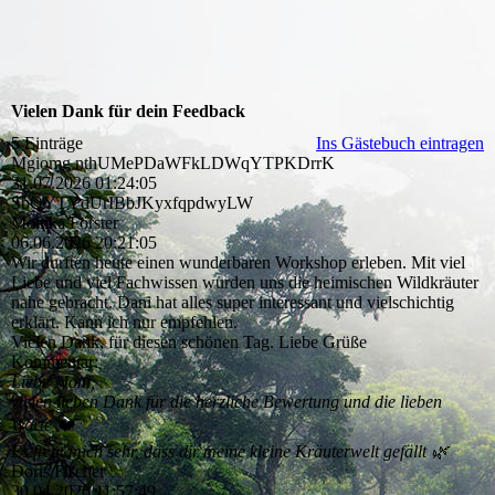
Vielen Dank für dein Feedback
5 Einträge
Ins Gästebuch eintragen
Mgiomg nthUMePDaWFkLDWqYTPKDrrK
31.07.2026
01:24:05
SbQYTYdUrIBbJKyxfqpdwyL­W
Monika Förster
06.06.2026
20:21:05
Wir durften heute einen wunderbaren Workshop erleben. Mit viel
Liebe und viel Fachwissen wurden uns die heimischen Wildkräuter
nahe gebracht. Dani hat alles super interessant und vielschichtig
erklärt. Kann ich nur empfehlen.
Vielen Dank, für diesen schönen Tag. Liebe Grüße
Kommentar:
Liebe Moni,
vielen lieben Dank für die herzliche Bewertung und die lieben
Worte ❤️
Es freut mich sehr, dass dir meine kleine Kräuterwelt gefällt 🌿
Doris Fischer
30.04.2026
11:57:49