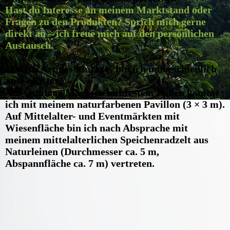
Hast du Interesse an meinem Marktstand oder
Fragen zu den Produkten?
Sprich mich gerne
direkt an – ich freue mich auf den persönlichen
Austausch.
Je nach Art des Marktes bin ich unterschiedlich
ausgestattet:
Auf Outdoor-Märkten mit festem Boden komme
ich mit meinem naturfarbenen Pavillon (3 × 3 m).
Auf Mittelalter- und Eventmärkten mit
Wiesenfläche bin ich nach Absprache mit
meinem mittelalterlichen Speichenradzelt aus
Naturleinen (Durchmesser ca. 5 m,
Abspannfläche ca. 7 m) vertreten.