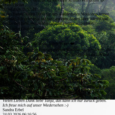
Es freut mich sehr, dass dir meine kleine Kräuterwelt gefällt 🌿
Doris Fischer
30.04.2026
11:57:49
Hallo Danny, vielen Dank für den wunderbaren Workshop letzten
Sonntag. Ich gehe jetzt mit ganz anderen Augen über Wiesen und
Felder und habe auch schon zuhause einiges ausprobiert.
Ganz liebe Grüße Doris 🧚‍♂️
Kommentar:
Liebe Doris,
von Herzen danke für deine lieben Worte ❤️
Genau das ist das Schönste an meinen Workshops – wenn man die
Natur danach mit neuen Augen sieht. Wie schön, dass du zuhause
schon einiges ausprobiert hast 🌿✨
Ganz liebe Grüße
Dani
Tanja Joachim
25.04.2026
17:23:00
Liebe Danielle, vielen Dank für den schönen Tag. Du hast mich
total inspiriert und ab heute werde ich mit offeneren Augen durch
die Welt laufen. Das war bestimmt nicht das letzte Mal. Danke
Kommentar:
Vielen Lieben Dank liebe Tanja, das kann ich nur zurück geben.
Ich freue mich auf unser Wiedersehen :-)
Sandra Erbel
24.03.2026
06:16:56