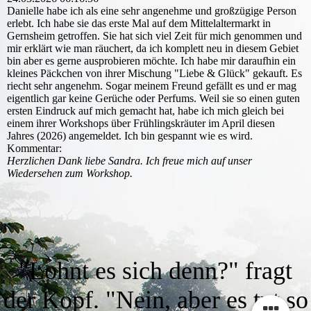
Danielle habe ich als eine sehr angenehme und großzügige Person
erlebt. Ich habe sie das erste Mal auf dem Mittelaltermarkt in
Gernsheim getroffen. Sie hat sich viel Zeit für mich genommen und
mir erklärt wie man räuchert, da ich komplett neu in diesem Gebiet
bin aber es gerne ausprobieren möchte. Ich habe mir daraufhin ein
kleines Päckchen von ihrer Mischung "Liebe & Glück" gekauft. Es
riecht sehr angenehm. Sogar meinem Freund gefällt es und er mag
eigentlich gar keine Gerüche oder Perfums. Weil sie so einen guten
ersten Eindruck auf mich gemacht hat, habe ich mich gleich bei
einem ihrer Workshops über Frühlingskräuter im April diesen
Jahres (2026) angemeldet. Ich bin gespannt wie es wird.
Kommentar:
Herzlichen Dank liebe Sandra. Ich freue mich auf unser
Wiedersehen zum Workshop.
"Lohnt es sich denn?" fragt
der Kopf. "Nein, aber es tut so