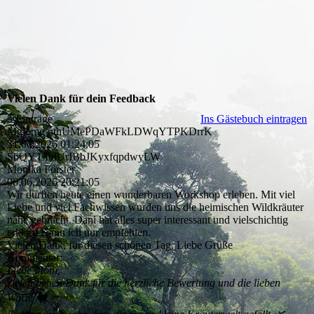
Vielen Dank für dein Feedback
5 Einträge
Ins Gästebuch eintragen
Mgiomg nthUMePDaWFkLDWqYTPKDrrK
31.07.2026
01:24:05
SbQYTYdUrIBbJKyxfqpdwyL­W
Monika Förster
06.06.2026
20:21:05
Wir durften heute einen wunderbaren Workshop erleben. Mit viel
Liebe und viel Fachwissen wurden uns die heimischen Wildkräuter
nahe gebracht. Dani hat alles super interessant und vielschichtig
erklärt. Kann ich nur empfehlen.
Vielen Dank, für diesen schönen Tag. Liebe Grüße
Kommentar:
Liebe Moni,
vielen lieben Dank für die herzliche Bewertung und die lieben
Worte ❤️