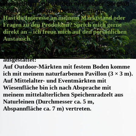
Herstellung und werden mit großer Sorgfalt
und viel Liebe zum Detail gefertigt.
Hast du Interesse an meinem Marktstand oder
Fragen zu den Produkten?
Sprich mich gerne
direkt an – ich freue mich auf den persönlichen
Austausch.
Je nach Art des Marktes bin ich unterschiedlich
ausgestattet:
Auf Outdoor-Märkten mit festem Boden komme
ich mit meinem naturfarbenen Pavillon (3 × 3 m).
Auf Mittelalter- und Eventmärkten mit
Wiesenfläche bin ich nach Absprache mit
meinem mittelalterlichen Speichenradzelt aus
Naturleinen (Durchmesser ca. 5 m,
Abspannfläche ca. 7 m) vertreten.