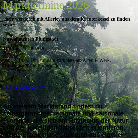
Markttermine 2026
~hier werde ich mit Allerley aus dem Kräuterkessel zu finden
seyn~
Naschmarkt in Pfungstadt
Datum:
01.09.2026
von 14-18:00 Uhr auf dem Parkplatz am Alten E-Werk,
Brunnenstraße in Pfungstadt
Zurück zur Übersicht
An meinem Marktstand findest du
selbstgemachte, regionale und saisonale
Produkte, die sich am Rhythmus der Natur
und der jeweiligen Jahreszeit orientieren.
Meine Erzeugnisse stammen aus eigener