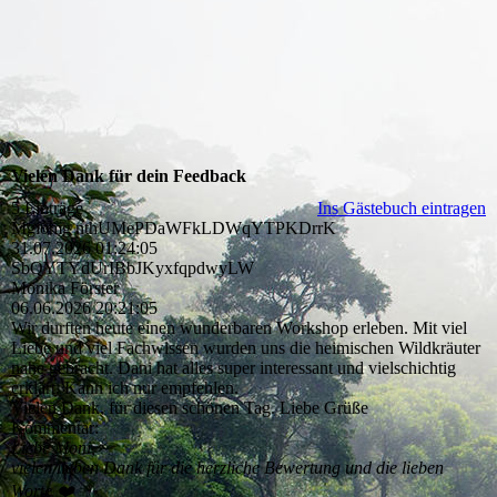
Vielen Dank für dein Feedback
5 Einträge
Ins Gästebuch eintragen
Mgiomg nthUMePDaWFkLDWqYTPKDrrK
31.07.2026
01:24:05
SbQYTYdUrIBbJKyxfqpdwyL­W
Monika Förster
06.06.2026
20:21:05
Wir durften heute einen wunderbaren Workshop erleben. Mit viel
Liebe und viel Fachwissen wurden uns die heimischen Wildkräuter
nahe gebracht. Dani hat alles super interessant und vielschichtig
erklärt. Kann ich nur empfehlen.
Vielen Dank, für diesen schönen Tag. Liebe Grüße
Kommentar:
Liebe Moni,
vielen lieben Dank für die herzliche Bewertung und die lieben
Worte ❤️