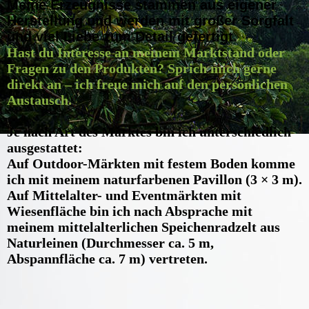
Meine Erzeugnisse stammen aus eigener
Herstellung und werden mit großer Sorgfalt
und viel Liebe zum Detail gefertigt.
Hast du Interesse an meinem Marktstand oder
Fragen zu den Produkten?
Sprich mich gerne
direkt an – ich freue mich auf den persönlichen
Austausch.
Je nach Art des Marktes bin ich unterschiedlich
ausgestattet:
Auf Outdoor-Märkten mit festem Boden komme
ich mit meinem naturfarbenen Pavillon (3 × 3 m).
Auf Mittelalter- und Eventmärkten mit
Wiesenfläche bin ich nach Absprache mit
meinem mittelalterlichen Speichenradzelt aus
Naturleinen (Durchmesser ca. 5 m,
Abspannfläche ca. 7 m) vertreten.