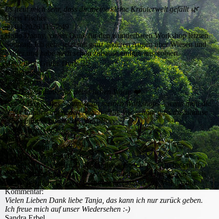
Es freut mich sehr, dass dir meine kleine Kräuterwelt gefällt 🌿
Doris Fischer
30.04.2026
11:57:49
Hallo Danny, vielen Dank für den wunderbaren Workshop letzten
Sonntag. Ich gehe jetzt mit ganz anderen Augen über Wiesen und
Felder und habe auch schon zuhause einiges ausprobiert.
Ganz liebe Grüße Doris 🧚‍♂️
Kommentar:
Liebe Doris,
von Herzen danke für deine lieben Worte ❤️
Genau das ist das Schönste an meinen Workshops – wenn man die
Natur danach mit neuen Augen sieht. Wie schön, dass du zuhause
schon einiges ausprobiert hast 🌿✨
Ganz liebe Grüße
Dani
Tanja Joachim
25.04.2026
17:23:00
Liebe Danielle, vielen Dank für den schönen Tag. Du hast mich
total inspiriert und ab heute werde ich mit offeneren Augen durch
die Welt laufen. Das war bestimmt nicht das letzte Mal. Danke
Kommentar:
Vielen Lieben Dank liebe Tanja, das kann ich nur zurück geben.
Ich freue mich auf unser Wiedersehen :-)
Sandra Erbel