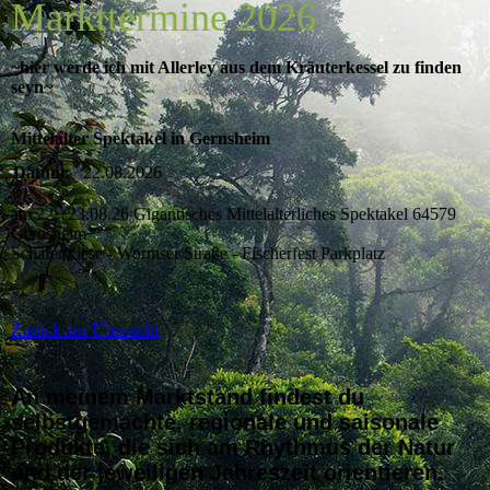
Markttermine 2026
~hier werde ich mit Allerley aus dem Kräuterkessel zu finden
seyn~
Mittelalter Spektakel in Gernsheim
Datum:
22.08.2026
am 22.+23.08.26 Gigantisches Mittelalterliches Spektakel 64579
Gernsheim
Schäferwiese - Wormser Straße - Fischerfest Parkplatz
Zurück zur Übersicht
An meinem Marktstand findest du
selbstgemachte, regionale und saisonale
Produkte, die sich am Rhythmus der Natur
und der jeweiligen Jahreszeit orientieren.